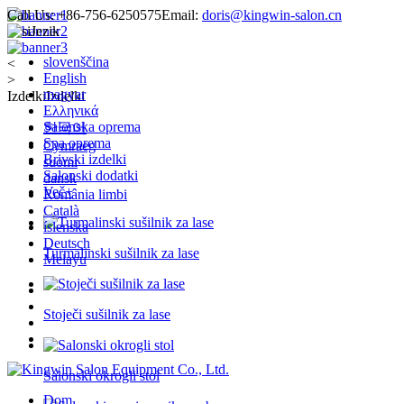
Call Us:
+86-756-6250575
Email:
doris@kingwin-salon.cn
Jezik
slovenščina
<
English
>
magyar
Izdelki
Izdelki
Ελληνικά
Salonska oprema
한국어
Spa oprema
Cymraeg
Brivski izdelki
suomi
Salonski dodatki
dansk
Več+
România limbi
Català
íslenska
Deutsch
Turmalinski sušilnik za lase
Melayu
Stoječi sušilnik za lase
Salonski okrogli stol
Dom