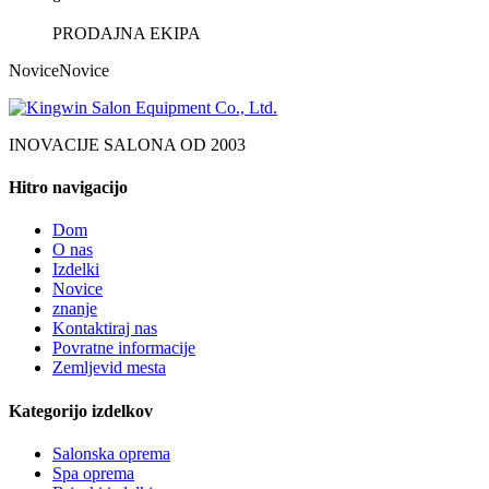
PRODAJNA EKIPA
Novice
Novice
INOVACIJE SALONA OD 2003
Hitro navigacijo
Dom
O nas
Izdelki
Novice
znanje
Kontaktiraj nas
Povratne informacije
Zemljevid mesta
Kategorijo izdelkov
Salonska oprema
Spa oprema