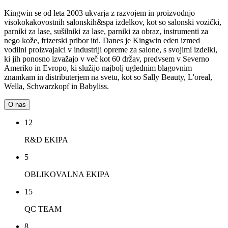
Kingwin se od leta 2003 ukvarja z razvojem in proizvodnjo
visokokakovostnih salonskih&spa izdelkov, kot so salonski vozički,
parniki za lase, sušilniki za lase, parniki za obraz, instrumenti za
nego kože, frizerski pribor itd. Danes je Kingwin eden izmed
vodilni proizvajalci v industriji opreme za salone, s svojimi izdelki,
ki jih ponosno izvažajo v več kot 60 držav, predvsem v Severno
Ameriko in Evropo, ki služijo najbolj uglednim blagovnim
znamkam in distributerjem na svetu, kot so Sally Beauty, L'oreal,
Wella, Schwarzkopf in Babyliss.
O nas
12
R&D EKIPA
5
OBLIKOVALNA EKIPA
15
QC TEAM
8