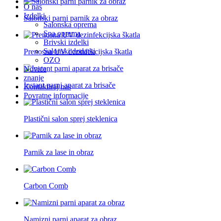
O nas
Izdelki
Salonski parni parnik za obraz
Salonska oprema
Spa oprema
Brivski izdelki
Salonski dodatki
Prenosna UV dezinfekcijska škatla
OZO
Novice
znanje
Instant parni aparat za brisače
Kontaktiraj nas
Povratne informacije
Plastični salon sprej steklenica
Parnik za lase in obraz
Carbon Comb
Namizni parni aparat za obraz